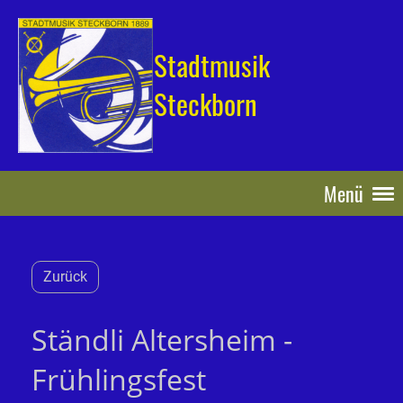
Stadtmusik
Steckborn
Menü
Zurück
Ständli Altersheim -
Frühlingsfest